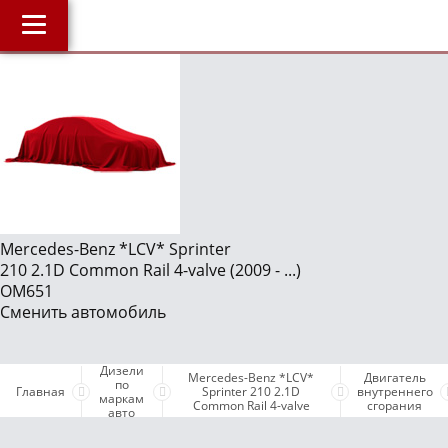
Главная
О компании
J
Наши услуги
Магазин
Библиотека
ОнлайнДиагностика Дизеля
Mercedes-Benz *LCV* Sprinter
210 2.1D Common Rail 4-valve (2009 - ...)
ОнлайнКонсультация по Дизелю
OM651
Сменить автомобиль
Дизели по маркам авто
Бесплатные объявления
Дизели
Mercedes-Benz *LCV*
Двигатель
Поддержка проекта и оплата услуг
по
Главная
Sprinter 210 2.1D
внутреннего
маркам
Common Rail 4-valve
сгорания
авто