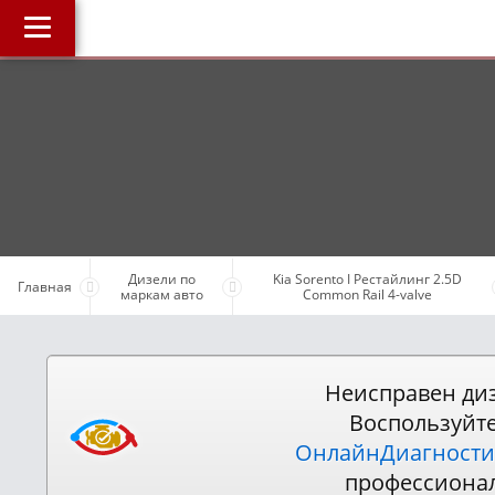
Главная
О компании
J
Наши услуги
Магазин
Библиотека
ОнлайнДиагностика Дизеля
Дизели по
Kia Sorento I Рестайлинг 2.5D
Главная
маркам авто
Common Rail 4-valve
ОнлайнКонсультация по Дизелю
Дизели по маркам авто
Бесплатные объявления
Неисправен ди
Воспользуйт
Поддержка проекта и оплата услуг
ОнлайнДиагности
профессиона