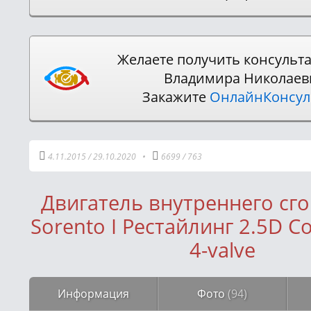
Желаете получить консульт
Владимира Николаев
Закажите
ОнлайнКонсу
4.11.2015
/
29.10.2020
•
6699
/
763
Двигатель внутреннего сго
Sorento I Рестайлинг 2.5D C
4-valve
Информация
Фото
(94)