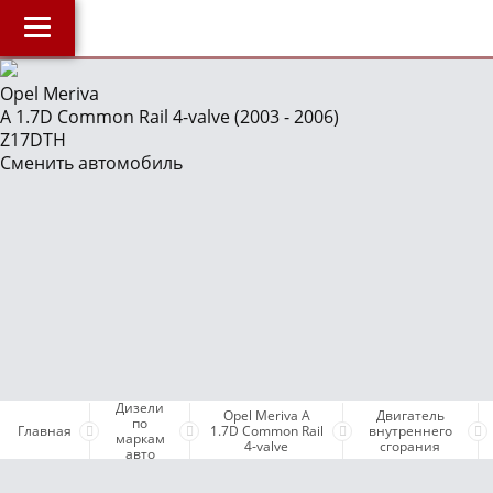
Главная
Opel Meriva
A 1.7D Common Rail 4-valve (2003 - 2006)
О компании
J
Z17DTH
Наши услуги
Сменить автомобиль
Магазин
Библиотека
ОнлайнДиагностика Дизеля
ОнлайнКонсультация по Дизелю
Дизели по маркам авто
Бесплатные объявления
Дизели
Opel Meriva A
Двигатель
Поддержка проекта и оплата услуг
по
Главная
1.7D Common Rail
внутреннего
маркам
4-valve
сгорания
авто