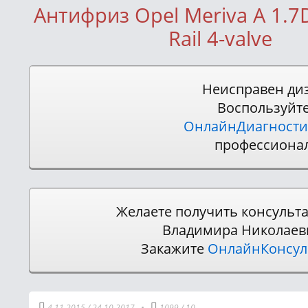
Антифриз Opel Meriva A 1.
Rail 4-valve
Неисправен ди
Воспользуйт
ОнлайнДиагности
профессиона
Желаете получить консульт
Владимира Николаев
Закажите
ОнлайнКонсу
4.11.2015
/
24.10.2017
•
1099
/
10