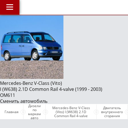
Главная
О компании
J
Наши услуги
Магазин
Библиотека
ОнлайнДиагностика Дизеля
ОнлайнКонсультация по Дизелю
Mercedes-Benz V-Class (Vito)
I (W638) 2.1D Common Rail 4-valve (1999 - 2003)
Дизели по маркам авто
OM611
Бесплатные объявления
Сменить автомобиль
Дизели
Mercedes-Benz V-Class
Двигатель
Поддержка проекта и оплата услуг
по
Главная
(Vito) I (W638) 2.1D
внутреннего
маркам
Common Rail 4-valve
сгорания
авто