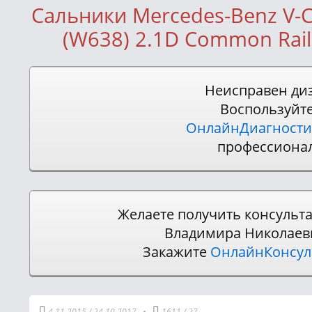
Сальники Mercedes-Benz V-Cla
(W638) 2.1D Common Rail 
Неисправен ди
Воспользуйт
ОнлайнДиагности
профессиона
Желаете получить консульт
Владимира Николаев
Закажите
ОнлайнКонсу
4.11.2015
/
24.10.2017
•
1611
/
27