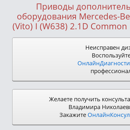
Приводы дополнител
оборудования Mercedes-Ben
(Vito) I (W638) 2.1D Common R
Неисправен ди
Воспользуйт
ОнлайнДиагности
профессиона
Желаете получить консульт
Владимира Николаев
Закажите
ОнлайнКонсу