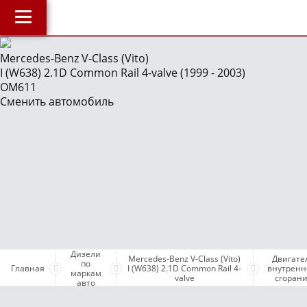
Главная
Mercedes-Benz V-Class (Vito)
I (W638) 2.1D Common Rail 4-valve (1999 - 2003)
О компании
J
OM611
Наши услуги
Сменить автомобиль
Магазин
Библиотека
ОнлайнДиагностика Дизеля
ОнлайнКонсультация по Дизелю
Дизели по маркам авто
Бесплатные объявления
Дизели
Mercedes-Benz V-Class (Vito)
Двигате
Поддержка проекта и оплата услуг
по
Главная
I (W638) 2.1D Common Rail 4-
внутренн
маркам
valve
сгоран
авто