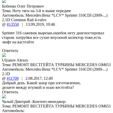
Бобенко Олег Петрович
Тема:
Нету тяги на 3-й и выше передаче
Автомобиль: Mercedes-Benz *LCV* Sprinter 316CDI (2009-...)
2.1D Common Rail 4-valve
@
#13550
|
13.09.2019
,
10:46
Sprinter 316 сажевик вырезан,ошибок нету диагностировал
старом. патрубки все сухие впускной колектор тоже,есть
люфт на вастгейте
Ответить
Ulyanov Alexey
Тема:
РЕМОНТ ВЕСТГЕЙТА ТУРБИНЫ MERCEDES OM651
Автомобиль: Mercedes-Benz *LCV* Sprinter 316CDI (2009-...)
2.1D
@
#11709
|
2.08.2017
,
12:49
Добрый день. Какой зазор при изготовлении,
делаете между втулкой и осью вестгейта?
Ответить
Чалый Дмитрий -Контент-менеджер-
Тема:
РЕМОНТ ВЕСТГЕЙТА ТУРБИНЫ MERCEDES OM651
Автомобиль: