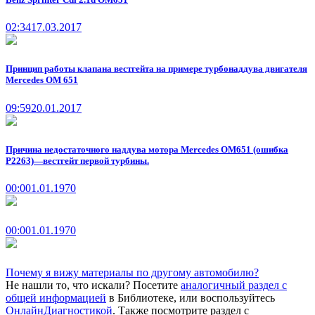
02:34
17.03.2017
Принцип работы клапана вестгейта на примере турбонаддува двигателя
Mercedes OM 651
09:59
20.01.2017
Причина недостаточного наддува мотора Mercedes OM651 (ошибка
P2263)—вестгейт первой турбины.
00:00
1.01.1970
00:00
1.01.1970
Почему я вижу материалы по другому автомобилю?
Не нашли то, что искали? Посетите
аналогичный раздел с
общей информацией
в Библиотеке, или воспользуйтесь
ОнлайнДиагностикой
. Также посмотрите раздел с