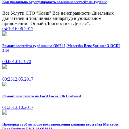
Как правильно отрегулировать обычный вестгейт на турбине
Все Услуги СТО "Ковш" Все неисправности Дизельных
двигателей и топливных аппаратур в уникальном
приложении “ОнлайнДиагностика Дизеля”:
04:19
16.06.2017
Ремонт вестгейта турбины на OM646, Mercedes Benz Sprinter 313CDI
2.1d
00:00
1.01.1970
03:23
12.05.2017
Ремонт вейстгейта на Ford Focus 1.0i Ecoboost
01:35
13.10.2017
Проверка турбин после восстановления клапана вестгейта Mercedes
Benz Sprinter Cdi 2.1d OM651