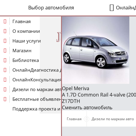
Выбор автомобиля
ОнлайнД
Главная
О компании
J
Наши услуги
Магазин
Библиотека
ОнлайнДиагностика Дизеля
ОнлайнКонсультация по Дизелю
Opel Meriva
Дизели по маркам авто
A 1.7D Common Rail 4-valve (200
Бесплатные объявления
Z17DTH
Сменить автомобиль
Поддержка проекта и оплата услуг
Главная
Дизели по маркам авто