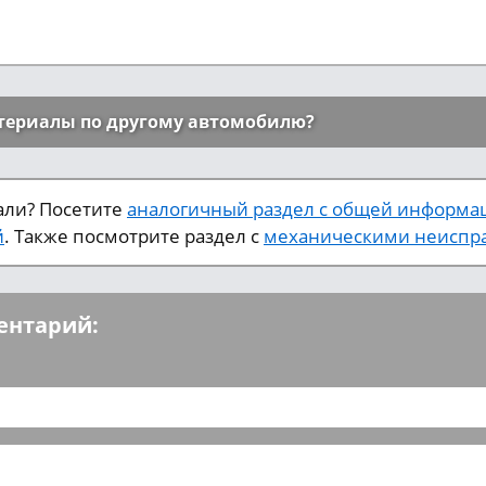
териалы по другому автомобилю?
кали? Посетите
аналогичный раздел с общей информа
й
. Также посмотрите раздел с
механическими неиспра
ентарий: