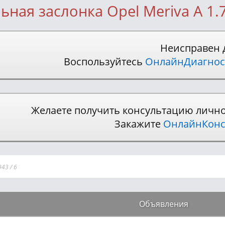
ьная заслонка Opel Meriva A 1.
Неисправен 
Воспользуйтесь
ОнлайнДиагнос
Желаете получить консультацию личн
Закажите
ОнлайнКонс
943
/
6
Объявления