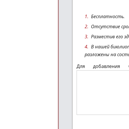
Бесплатность.
Отсутствие срок
Разместив его з
В нашей биюлиот
разложены на сост
Для добавления