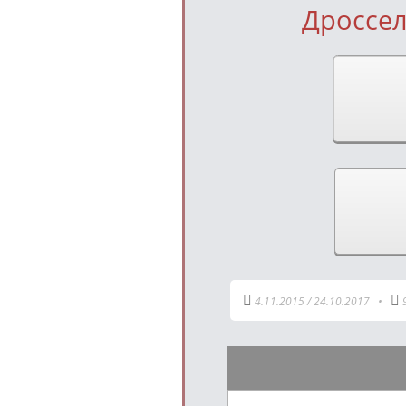
Дроссел
4.11.2015
/
24.10.2017
•