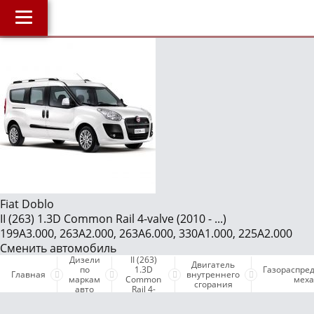
Главная
О компании
J
Наши услуги
Магазин
Библиотека
ОнлайнДиагностика Дизеля
ОнлайнКонсультация по Дизелю
Fiat Doblo
II (263) 1.3D Common Rail 4-valve (2010 - ...)
Дизели по маркам авто
199A3.000, 263A2.000, 263A6.000, 330A1.000, 225A2.000
Бесплатные объявления
Сменить автомобиль
Fiat Doblo
Дизели
II (263)
Двигатель
Поддержка проекта и оплата услуг
по
1.3D
Газораспре
Главная
внутреннего
маркам
Common
мех
сгорания
авто
Rail 4-
valve