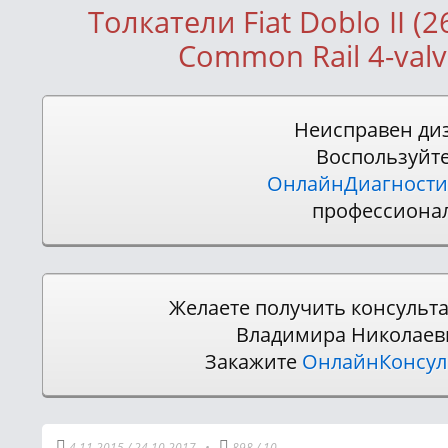
Толкатели Fiat Doblo II (2
Common Rail 4-valv
Неисправен ди
Воспользуйт
ОнлайнДиагности
профессиона
Желаете получить консульт
Владимира Николаев
Закажите
ОнлайнКонсу
4.11.2015
/
24.10.2017
•
898
/
10