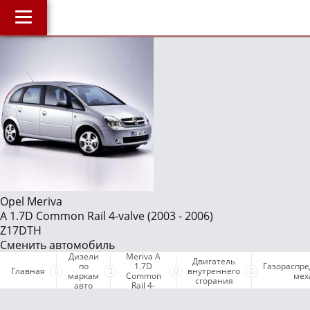
Главная
О компании
J
Наши услуги
Магазин
Библиотека
ОнлайнДиагностика Дизеля
ОнлайнКонсультация по Дизелю
Opel Meriva
A 1.7D Common Rail 4-valve (2003 - 2006)
Дизели по маркам авто
Z17DTH
Бесплатные объявления
Сменить автомобиль
Opel
Дизели
Meriva A
Двигатель
Поддержка проекта и оплата услуг
по
1.7D
Газораспр
Главная
внутреннего
маркам
Common
мех
сгорания
авто
Rail 4-
valve