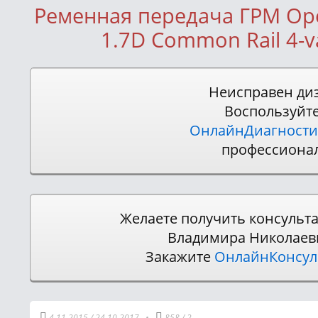
Ременная передача ГРМ Ope
1.7D Common Rail 4-v
Неисправен ди
Воспользуйт
ОнлайнДиагности
профессиона
Желаете получить консульт
Владимира Николаев
Закажите
ОнлайнКонсу
4.11.2015
/
24.10.2017
•
858
/
2