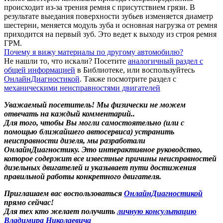
происходит из-за трения ремня с присутствием грязи. В
результате выедания поверхности зубьев изменяется диаметр
шестерни, меняется модуль зуба и основная нагрузка от ремня
приходится на первый зуб. Это ведет к выходу из строя ремня
ГРМ.
Почему я вижу материалы по другому автомобилю?
Не нашли то, что искали? Посетите
аналогичный раздел с
общей информацией
в Библиотеке, или воспользуйтесь
ОнлайнДиагностикой
. Также посмотрите раздел с
механическими неисправностями двигателей
Уважаемый посетитель! Мы
физически не можем
отвечать на каждый комментарий.
.
Для того, чтобы Вы могли самостоятельно (или с
помощью ближайшего автосервиса) устранить
неисправности дизеля, мы разработали
ОнлайнДиагностику. Это интерактивное руководство,
которое содержит все известные причины неисправностей
дизельных двигателей и указывает пути достижения
правильной работы конкретного двигателя.
Приглашаем вас воспользоваться
ОнлайнДиагностикой
прямо сейчас!
Для тех кто желает получить
личную консультацию
Владимира Николаевича