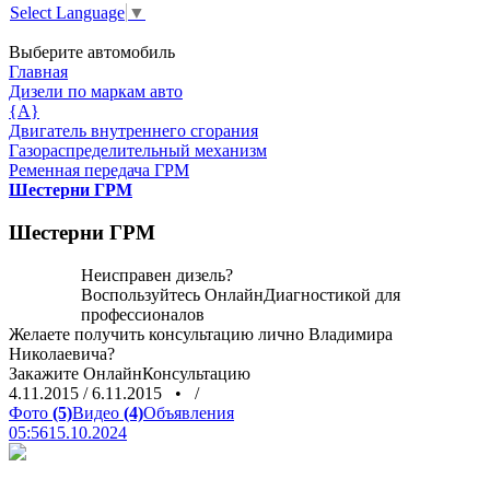
Select Language
▼
Выберите автомобиль
Главная
Дизели по маркам авто
{A}
Двигатель внутреннего сгорания
Газораспределительный механизм
Ременная передача ГРМ
Шестерни ГРМ
Шестерни ГРМ
Неисправен дизель?
Воспользуйтесь
ОнлайнДиагностикой
для
профессионалов
Желаете получить консультацию лично Владимира
Николаевича?
Закажите
ОнлайнКонсультацию
4.11.2015
/
6.11.2015
•
/
Фото
(5)
Видео
(4)
Объявления
05:56
15.10.2024