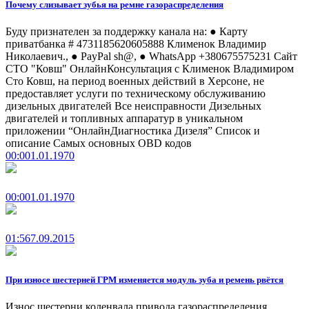
Почему слизывает зубья на ремне газораспределения
Буду признателен за поддержку канала на: ● Карту
приватбанка # 4731185620605888 Клименок Владимир
Николаевич., ● PayPal sh@, ● WhatsApp +380675575231 Сайт
СТО "Ковш" ОнлайнКонсультация с Клименок Владимиром
Сто Ковш, на период военных действий в Херсоне, не
предоставляет услуги по техническому обслуживанию
дизельных двигателей Все неисправности Дизельных
двигателей и топливных аппаратур в уникальном
приложении “ОнлайнДиагностика Дизеля” Список и
описание Самых основных OBD кодов
00:00
1.01.1970
00:00
1.01.1970
01:56
7.09.2015
При износе шестерней ГРМ изменяется модуль зуба и ремень рвётся
Износ шестерни коленвала привода газораспределения