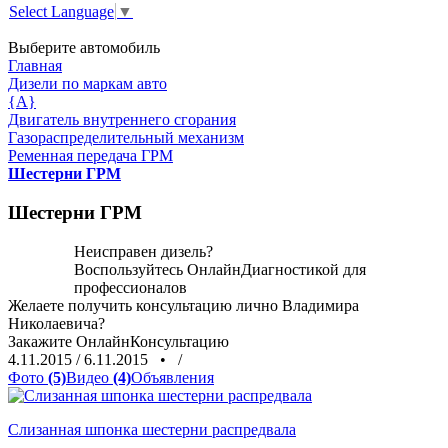
Select Language
▼
Выберите автомобиль
Главная
Дизели по маркам авто
{A}
Двигатель внутреннего сгорания
Газораспределительный механизм
Ременная передача ГРМ
Шестерни ГРМ
Шестерни ГРМ
Неисправен дизель?
Воспользуйтесь
ОнлайнДиагностикой
для
профессионалов
Желаете получить консультацию лично Владимира
Николаевича?
Закажите
ОнлайнКонсультацию
4.11.2015
/
6.11.2015
•
/
Фото
(5)
Видео
(4)
Объявления
Слизанная шпонка шестерни распредвала